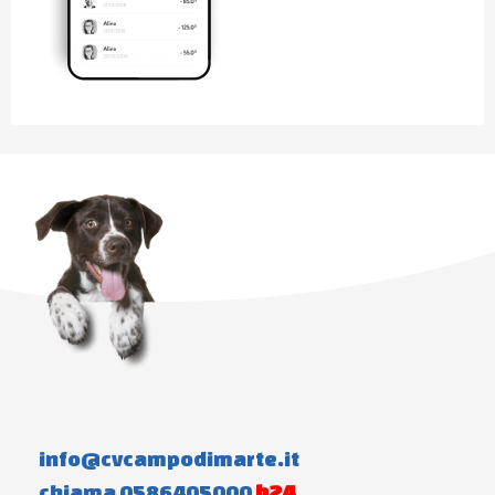
info@cvcampodimarte.it
chiama 0586405000
h24