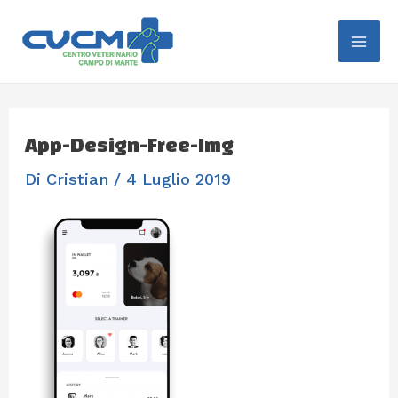
Vai
Mai
Al
Me
Contenuto
App-Design-Free-Img
Di
Cristian
/
4 Luglio 2019