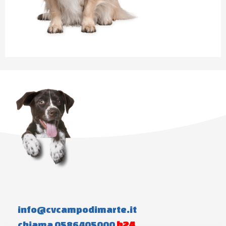
info@cvcampodimarte.it
chiama 0586405000
h24