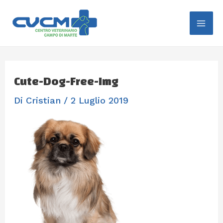
Vai
Mai
Al
Me
Contenuto
Cute-Dog-Free-Img
Di
Cristian
/
2 Luglio 2019