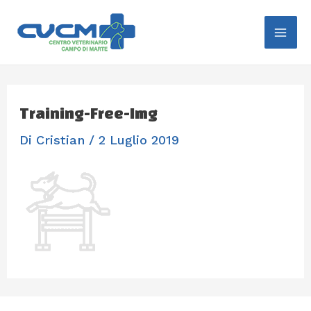
Vai
Mai
Al
Me
Contenuto
Training-Free-Img
Di
Cristian
/
2 Luglio 2019