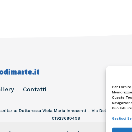
dimarte.it
Per Fornire
llery
Contatti
Memorizzare
Queste Tec
Navigazione
Può Influir
nitario: Dottoressa Viola Maria Innocenti – Via Dell’ Artigiana
01923680498
Gestisci Se