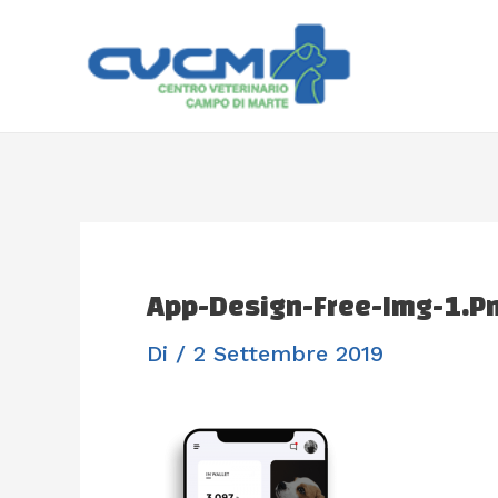
Vai
Navigazione
Al
Articoli
Contenuto
App-Design-Free-Img-1.p
Di
/
2 Settembre 2019