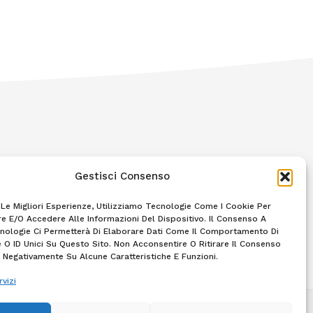
chiama 0586405000
h24
Gestisci Consenso
F
I
 Le Migliori Esperienze, Utilizziamo Tecnologie Come I Cookie Per
A
N
 E/o Accedere Alle Informazioni Del Dispositivo. Il Consenso A
C
S
nologie Ci Permetterà Di Elaborare Dati Come Il Comportamento Di
E
T
B
A
 O ID Unici Su Questo Sito. Non Acconsentire O Ritirare Il Consenso
O
G
e Negativamente Su Alcune Caratteristiche E Funzioni.
to 39/C – 57121 Livorno – Tel: 0586405000 – P.IVA
O
R
K
A
rvizi
-
M
F