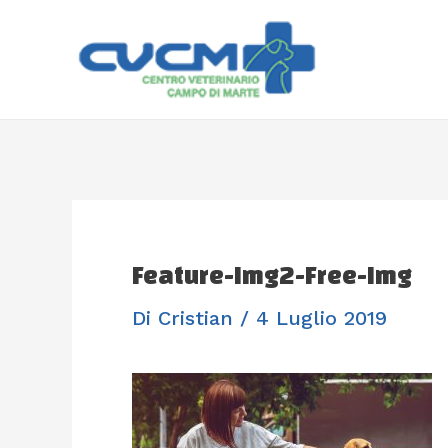
Vai
Navigazione
Al
Articoli
Contenuto
Feature-Img2-Free-Img
Di
Cristian
/
4 Luglio 2019