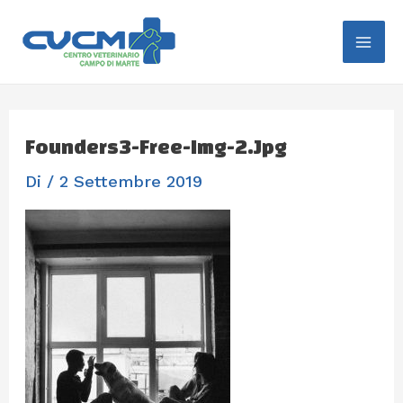
Vai
Navigazione
Mai
Al
Articoli
Me
Contenuto
Founders3-Free-Img-2.jpg
Di
/
2 Settembre 2019