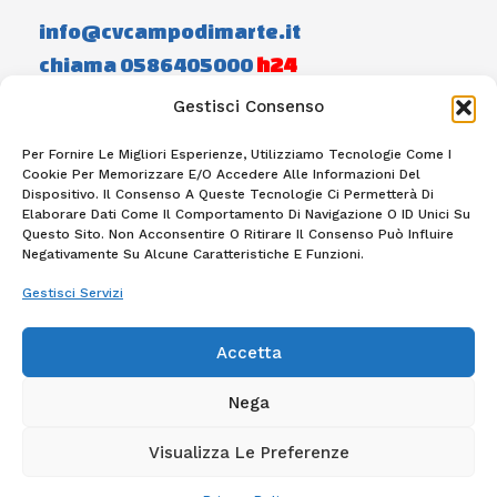
info@cvcampodimarte.it
chiama 0586405000
h24
Gestisci Consenso
Home
Staff
Photogallery
Contatti
Per Fornire Le Migliori Esperienze, Utilizziamo Tecnologie Come I
Cookie Per Memorizzare E/o Accedere Alle Informazioni Del
Dispositivo. Il Consenso A Queste Tecnologie Ci Permetterà Di
Elaborare Dati Come Il Comportamento Di Navigazione O ID Unici Su
F
I
A
N
Questo Sito. Non Acconsentire O Ritirare Il Consenso Può Influire
C
S
Negativamente Su Alcune Caratteristiche E Funzioni.
E
T
B
A
Gestisci Servizi
O
G
O
R
Centro Veterinario Campo Di Marte – Direttore Sanitario: Dottoressa Viola Maria
K
A
Innocenti – Via Dell’ Artigianato 39/C – 57121 Livorno – Tel: 0586405000 – P.IVA
-
M
Accetta
01923680498
F
Nega
Copyright © 2026 Centro Veterinario Campo Di
Marte Livorno
Visualizza Le Preferenze
Privacy Policy
-
Cookie Policy