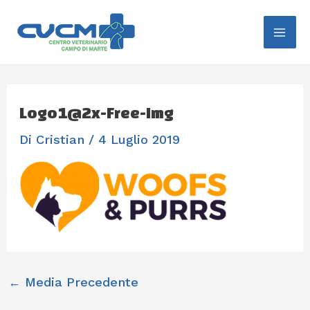
Vai
Navigazione
Mai
Al
Articoli
Me
Contenuto
Logo1@2x-Free-Img
Di
Cristian
/
4 Luglio 2019
←
Media Precedente