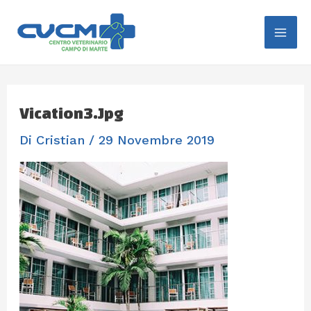
Vai
Navigazione
Mai
Al
Articoli
Me
Contenuto
Vication3.jpg
Di
Cristian
/
29 Novembre 2019